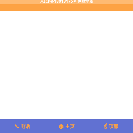
京ICP备18013175号
网站地图
📞 电话
🏠 主页
☝️ 顶部