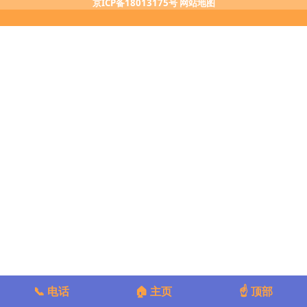
京ICP备18013175号
网站地图
📞 电话
🏠 主页
☝️ 顶部