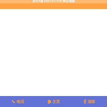
京ICP备18013175号
网站地图
📞 电话
🏠 主页
☝️ 顶部