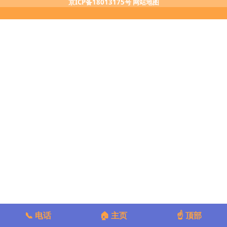
京ICP备18013175号
网站地图
📞 电话
🏠 主页
☝️ 顶部