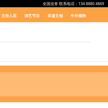
全国业务 联系电话：134 8880 4869
主持人库
演艺节目
非遗文创
中外模特