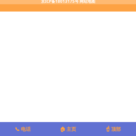
京ICP备18013175号
网站地图
📞 电话
🏠 主页
☝️ 顶部