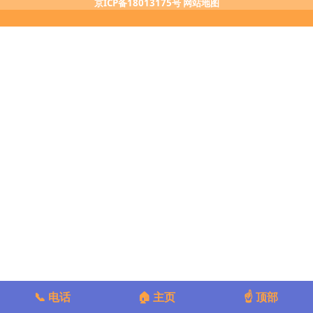
京ICP备18013175号
网站地图
📞 电话
🏠 主页
☝️ 顶部