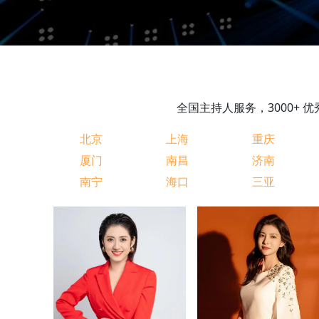
全国主持人服务，3000+
北京
上海
重庆
厦门
南昌
济南
南宁
海口
三亚