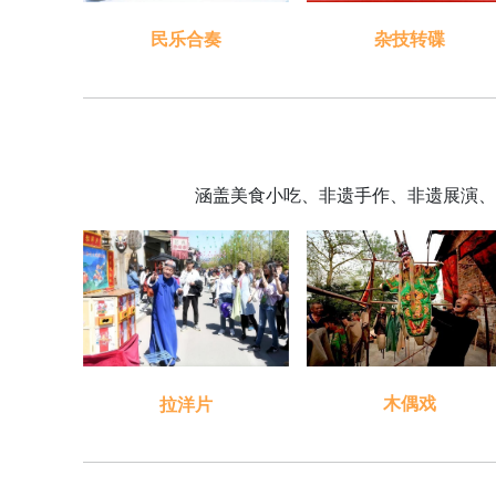
民乐合奏
杂技转碟
涵盖美食小吃、非遗手作、非遗展演、
木偶戏
拉洋片