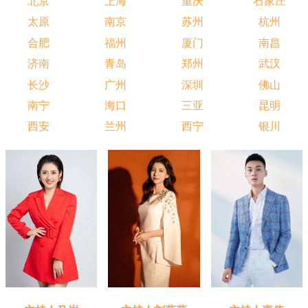
北京
上海
重庆
石家庄
太原
南京
苏州
杭州
合肥
福州
厦门
南昌
济南
青岛
郑州
武汉
长沙
广州
深圳
佛山
南宁
海口
三亚
昆明
西安
兰州
西宁
银川