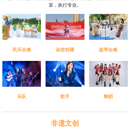
富，执行专业。
民乐合奏
杂技转碟
提琴合奏
舞蹈
乐队
歌手
非遗文创