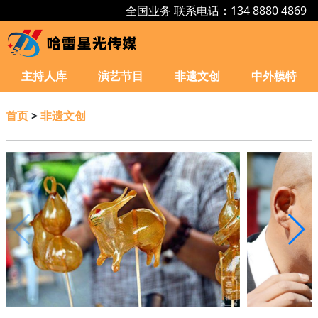
全国业务 联系电话：134 8880 4869
主持人库
演艺节目
非遗文创
中外模特
首页
>
非遗文创